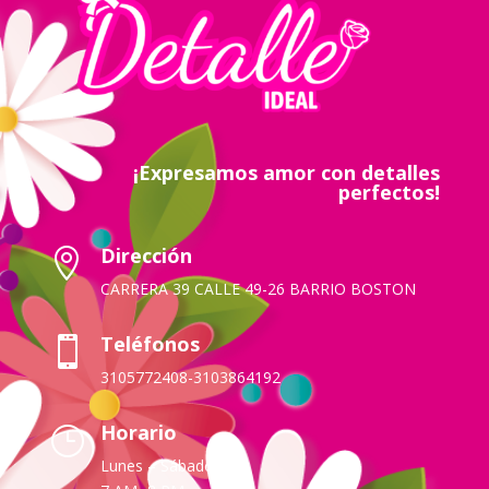
¡Expresamos amor con detalles
perfectos!
Dirección

CARRERA 39 CALLE 49-26 BARRIO BOSTON
Teléfonos

3105772408-3103864192
Horario
}
Lunes – Sábado