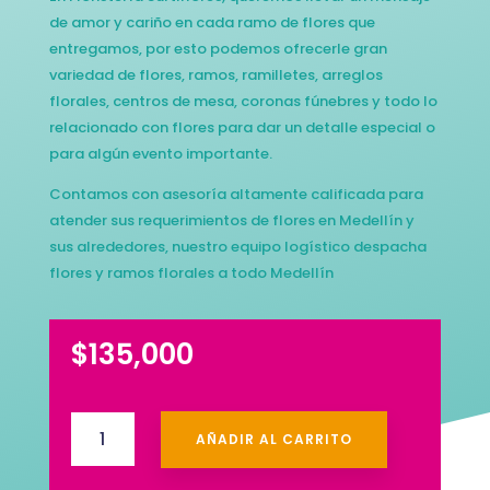
de amor y cariño en cada ramo de flores que
entregamos, por esto podemos ofrecerle gran
variedad de flores, ramos, ramilletes, arreglos
florales, centros de mesa, coronas fúnebres y todo lo
relacionado con flores para dar un detalle especial o
para algún evento importante.
Contamos con asesoría altamente calificada para
atender sus requerimientos de flores en Medellín y
sus alrededores, nuestro equipo logístico despacha
flores y ramos florales a todo Medellín
$
135,000
Condolencias
AÑADIR AL CARRITO
#11
cantidad