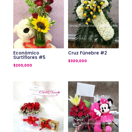
Económico
Cruz Fúnebre #2
Surtiflores #5
$
300,000
$
200,000