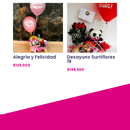
Alegría y Felicidad
Desayuno Surtiflores
19
$
125,000
$
149,900