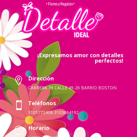
¡Expresamos amor con detalles
perfectos!
Dirección

CARRERA 39 CALLE 49-26 BARRIO BOSTON
Teléfonos

3105772408-3103864192
Horario
}