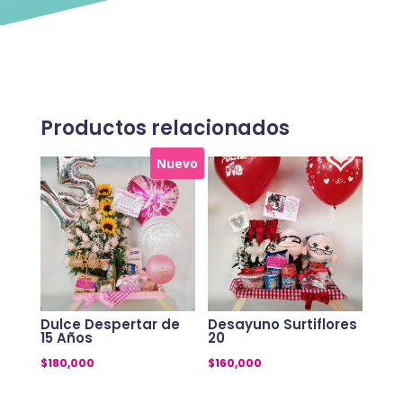
en
azucar)
cantidad
Productos relacionados
Nuevo
Dulce Despertar de
Desayuno Surtiflores
15 Años
20
$
180,000
$
160,000