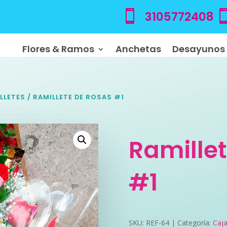

3105772408
Flores & Ramos
Anchetas
Desayunos
LLETES
/ RAMILLETE DE ROSAS #1
Ramille
#1
SKU:
REF-64
Categoría:
Caja