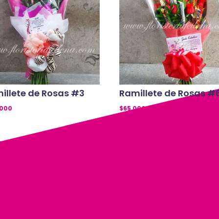
illete de Rosas #3
Ramillete de Rosas #
,000
$
65,000