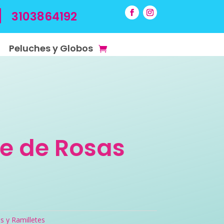

3103864192
Peluches y Globos
te de Rosas
s y Ramilletes