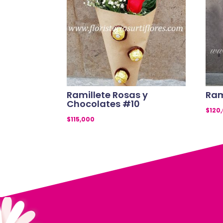
Ramillete Rosas y
Ram
Chocolates #10
$
120
$
115,000