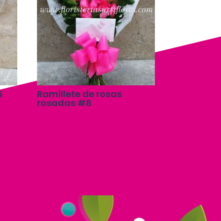
6
Ramillete de rosas
rosadas #8
$
100,000